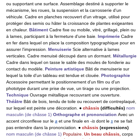
ou supportant une surface. Assemblage destiné à supporter le
mécanisme, les roues, la suspension et la carrosserie d'un
véhicule. Cadre en planches recouvert d'un vitrage, utilisé pour
protéger des semis ou hâter la croissance de plantes exigeantes
en chaleur.
Bâtiment
Cadre fixe ou mobile, vitré, grillagé, plein ou
à lames, participant à la fermeture d'une baie.
Imprimerie
Cadre
en fer dans lequel on place la composition typographique pour en
assurer l'impression.
Menuiserie
Scie alternative à lames
verticales. Cadre menuisé découpé dans un dormant.
Métallurgie
Cadre dans lequel on tasse le sable des moules de fonderie au
contact du modèle.
Peinture artistique
Bâti de menuiserie sur
lequel la toile d'un tableau est tendue et clouée.
Photographie
Accessoire permettant le positionnement d'un film ou d'un
phototype durant une prise de vue, un tirage ou une projection.
Technique
Ouvrage métallique recouvrant une ouverture.
Théâtre
Bâti de bois, tendu de toile ou recouvert de contreplaqué,
sur lequel est peinte une décoration. ●
châssis
(difficultés)
nom
masculin
(de châsse 1)
Orthographe et prononciation
Avec un
accent circonflexe sur le
a
et une finale en -
is
dont le
s
ne se fait
pas entendre dans la prononciation. ●
châssis
(expressions)
nom masculin
(de châsse 1)
Populaire.
Un beau châssis,
corps