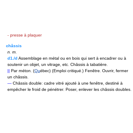
- presse à plaquer
châssis
n.
m.
d1./d
Assemblage en métal ou en bois qui sert à encadrer ou à
soutenir un objet, un vitrage, etc. Châssis à tabatière.
||
Par méton. (
Qu
ébec) (Emploi critiqué.) Fenêtre. Ouvrir, fermer
un châssis.
—
Châssis double: cadre vitré ajouté à une fenêtre, destiné à
empêcher le froid de pénétrer. Poser, enlever les châssis doubles.