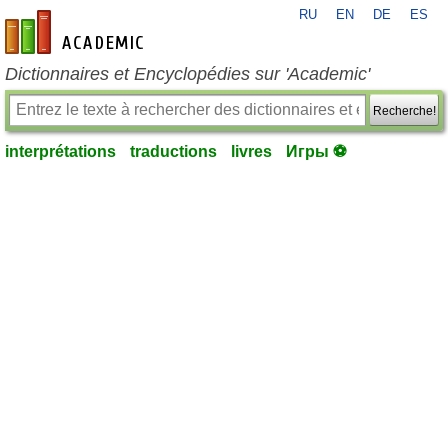
RU
EN
DE
ES
fr-academic.com
Dictionnaires et Encyclopédies sur 'Academic'
Recherche!
interprétations
traductions
livres
Игры ⚽