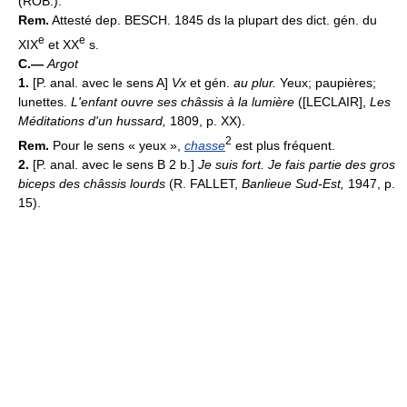
(ROB.).
Rem.
Attesté dep. BESCH. 1845 ds la plupart des dict. gén. du
e
e
XIX
et XX
s.
C.—
Argot
1.
[P. anal. avec le sens A]
Vx
et gén.
au plur.
Yeux; paupières;
lunettes.
L'enfant ouvre ses châssis à la lumière
([LECLAIR],
Les
Méditations d'un hussard,
1809, p. XX).
2
Rem.
Pour le sens « yeux »,
chasse
est plus fréquent.
2.
[P. anal. avec le sens B 2 b.]
Je suis fort. Je fais partie des gros
biceps des châssis lourds
(R. FALLET,
Banlieue Sud-Est,
1947, p.
15).