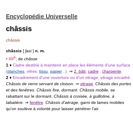
Encyclopédie Universelle
châssis
châssis
châssis
[ ʃasi ]
n. m.
e
•
XII
; de
châsse
1
♦
Cadre destiné à maintenir en place les éléments d'une surface
(
planches
, vitres,
tissu
,
papier
...).
⇒
2. bâti
,
cadre
,
charpente
.
2
♦
Encadrement d'une ouverture ou d'un vitrage; vitrage encadré.
Châssis de verre servant de cloison.
⇒
vitrage
.
Châssis des portes
et des fenêtres. Châssis fixe, dormant. Châssis mobile,
se
rabattant sur le dormant.
Châssis à croisée, à guillotine, à
tabatière.
⇒
fenêtre
.
Châssis d'aérage,
garni de lames mobiles
qu'on soulève à volonté pour laisser pénétrer l'air.