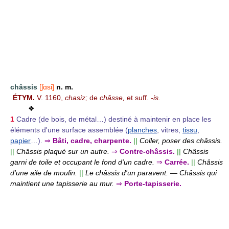
châssis
[ʃɑsi]
n. m.
ÉTYM.
V. 1160,
chasiz;
de
châsse,
et suff.
-is.
❖
1
Cadre (de bois, de métal…) destiné à maintenir en place les
éléments d'une surface assemblée (
planches
, vitres,
tissu
,
papier
…).
⇒
Bâti, cadre, charpente.
||
Coller, poser des châssis.
||
Châssis plaqué sur un autre.
⇒
Contre-châssis.
||
Châssis
garni de toile et occupant le fond d'un cadre.
⇒
Carrée.
||
Châssis
d'une aile de moulin.
||
Le châssis d'un paravent.
—
Châssis qui
maintient une tapisserie au mur.
⇒
Porte-tapisserie.