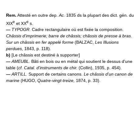
Rem.
Attesté en outre dep.
Ac.
1835 ds la plupart des dict. gén. du
e
e
XIX
et XX
s.
—
TYPOGR.
Cadre rectangulaire où est fixée la composition.
Châssis d'imprimerie; barre de châssis; châssis de presse à bras.
Sur un châssis en fer appelé forme
(BALZAC,
Les Illusions
perdues,
1843, p. 118).
b)
[Le châssis est destiné à supporter]
—
AMEUBL.
Bâti en bois ou en métal qui soutient le dessus d'une
table (
cf. Catal. d'instruments de chir.
(Collin), 1935, p. 454).
—
ARTILL.
Support de certains canons.
Le châssis d'un canon de
marine
(HUGO,
Quatre-vingt-treize,
1874, p. 33).