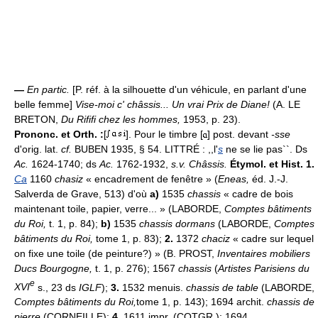
—
En partic.
[P. réf. à la silhouette d'un véhicule, en parlant d'une
belle femme]
Vise-moi c' châssis... Un vrai Prix de Diane!
(A. LE
BRETON,
Du Rififi chez les hommes,
1953, p. 23).
Prononc. et Orth. :
[
]. Pour le timbre [
] post. devant
-sse
d'orig. lat.
cf.
BUBEN 1935, § 54. LITTRÉ : ,,l'
s
ne se lie pas``. Ds
Ac.
1624-1740; ds
Ac.
1762-1932,
s.v. Châssis.
Étymol. et Hist. 1.
Ca
1160
chasiz
« encadrement de fenêtre » (
Eneas,
éd. J.-J.
Salverda de Grave, 513) d'où
a)
1535
chassis
« cadre de bois
maintenant toile, papier, verre... » (LABORDE,
Comptes bâtiments
du Roi,
t. 1, p. 84);
b)
1535
chassis dormans
(LABORDE,
Comptes
bâtiments du Roi,
tome 1, p. 83);
2.
1372
chaciz
« cadre sur lequel
on fixe une toile (de peinture?) » (B. PROST,
Inventaires mobiliers
Ducs Bourgogne,
t. 1, p. 276); 1567
chassis
(
Artistes Parisiens du
e
XVI
s., 23 ds
IGLF
);
3.
1532 menuis.
chassis de table
(LABORDE,
Comptes bâtiments du Roi,
tome 1, p. 143); 1694 archit.
chassis de
pierre
(CORNEILLE);
4.
1611 impr. (COTGR.); 1694