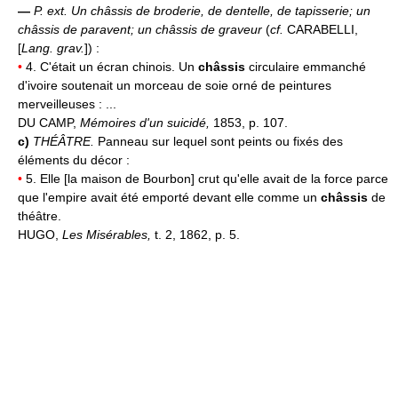
—
P. ext.
Un châssis de broderie, de dentelle, de tapisserie; un
châssis de paravent;
un châssis de graveur
(
cf.
CARABELLI,
[
Lang. grav.
]) :
•
4. C'était un écran chinois. Un
châssis
circulaire emmanché
d'ivoire soutenait un morceau de soie orné de peintures
merveilleuses : ...
DU CAMP,
Mémoires d'un suicidé,
1853, p. 107.
c)
THÉÂTRE.
Panneau sur lequel sont peints ou fixés des
éléments du décor :
•
5. Elle [la maison de Bourbon] crut qu'elle avait de la force parce
que l'empire avait été emporté devant elle comme un
châssis
de
théâtre.
HUGO,
Les Misérables,
t. 2, 1862, p. 5.