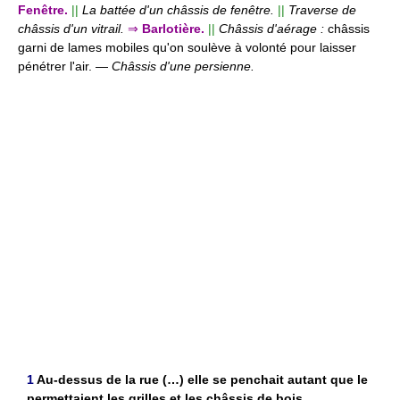
Fenêtre.
||
La battée d'un châssis de fenêtre.
||
Traverse de
châssis d'un vitrail.
⇒
Barlotière.
||
Châssis d'aérage :
châssis
garni de lames mobiles qu'on soulève à volonté pour laisser
pénétrer l'air.
—
Châssis d'une persienne.
1
Au-dessus de la rue (…) elle se penchait autant que le
permettaient les grilles et les châssis de bois