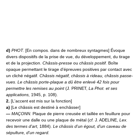
d)
PHOT.
[En compos. dans de nombreux syntagmes] Évoque
divers dispositifs de la prise de vue, du développement, du tirage
et de la projection.
Châssis-presse
ou
châssis positif.
Boîte
opaque permettant le tirage d'épreuves positives par contact avec
un cliché négatif.
Châssis négatif, châssis à rideau, châssis passe-
vues.
Le châssis porte-plaque a dû être enlevé 42 fois pour
permettre les remises au point
(J. PRINET,
La Phot. et ses
applications,
1945, p. 108).
2.
[L'accent est mis sur la fonction]
a)
[Le châssis est destiné à enchâsser]
—
MAÇONN.
Plaque de pierre creusée et taillée en feuillure pour
recevoir une dalle ou une plaque de métal (
cf.
J. ADELINE,
Lex.
des termes d'art,
1884).
Le châssis d'un égout, d'un caveau de
sépulture, d'un regard.