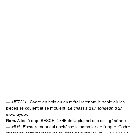
—
MÉTALL.
Cadre en bois ou en métal retenant le sable où les
pièces se coulent et se moulent.
Le châssis d'un fondeur, d'un
monnayeur.
Rem.
Attesté dep. BESCH. 1845 ds la plupart des dict. généraux.
—
MUS.
Encadrement qui enchâsse le sommier de l'orgue. Cadre
sur lequel sont montées les touches d'un clavier (
cf.
G. SCHMITT,