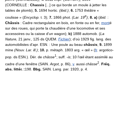
(CORNEILLE :
Chassis
[...] ce qui borde un moule à jetter les
tables de plomb);
5.
1694 hortic.
(ibid.)
;
6.
1753 théâtre «
e
coulisse » (
Encyclop.
t. 3);
7.
1866 phot.
(Lar. 19
)
;
8. a)
(
ibid.
:
Châssis
: Cadre rectangulaire en bois, en fonte ou en fer,
mont
é
sur des roues, qui porte la chaudière d'une locomotive et ses
accessoires ou la caisse d'un wagon);
b)
1888 automob. (
La
Nature,
21 janv., 125 ds QUEM.
Fichier
); d'où 1929 fig. lang. des
automobilistes d'apr. ESN. : Une poule au beau
châssis
;
9.
1899
mine
(Nouv. Lar. ill.)
;
10.
p. métaph. 1803 arg. « œil » (
fr
. argotico-
1
pop. ds ESN.). Dér. de
châsse
; suff.
-is
; 10 l'œil étant assimilé au
2
cadre d'une fenêtre (SAIN.
Argot,
p. 86),
v
. aussi
châsse
.
Fréq.
abs. littér. :
198.
Bbg.
SAIN. Lang. par. 1920, p. 4.