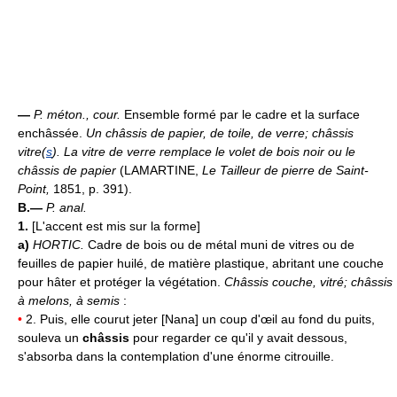
—
P. méton., cour.
Ensemble formé par le cadre et la surface
enchâssée.
Un châssis de papier, de toile, de verre;
châssis
vitre(
s
).
La vitre de verre remplace le volet de bois noir ou le
châssis de papier
(LAMARTINE,
Le Tailleur de pierre de Saint-
Point,
1851, p. 391).
B.—
P. anal.
1.
[L'accent est mis sur la forme]
a)
HORTIC.
Cadre de bois ou de métal muni de vitres ou de
feuilles de papier huilé, de matière plastique, abritant une couche
pour hâter et protéger la végétation.
Châssis couche, vitré;
châssis
à melons, à semis
:
•
2. Puis, elle courut jeter [Nana] un coup d'œil au fond du puits,
souleva un
châssis
pour regarder ce qu'il y avait dessous,
s'absorba dans la contemplation d'une énorme citrouille.